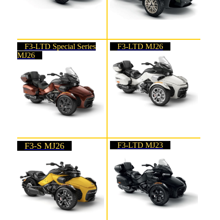
F3-LTD Special Series
F3-LTD MJ26
MJ26
F3-S MJ26
F3-LTD MJ23