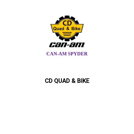
CAN-AM SPYDER
CD QUAD & BIKE
Can-Am,Quad, ATV,,SSV,
Ryker,Spyder Can-Am Händler in
Schleswig-Holstein und
Hamburg