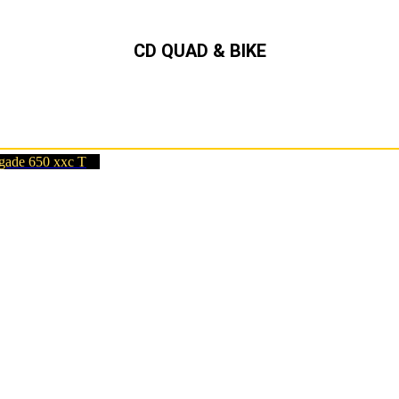
CD QUAD & BIKE
Can-Am,Quad, ATV,,SSV,
Ryker,Spyder Can-Am Händler in Schleswig-Holstein und Hamburg
ade 650 xxc T