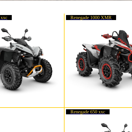
 xxc
Renegade 1000 XMR
Renegade 650 xxc