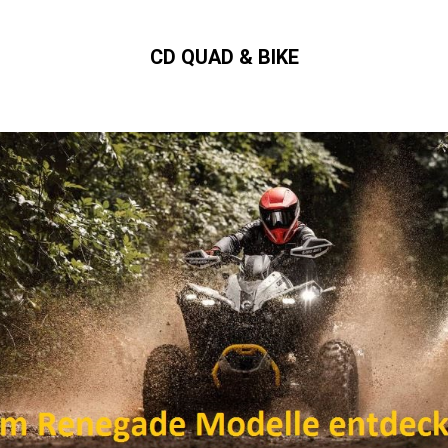
CD QUAD & BIKE
Can-Am,Quad, ATV,,SSV,
Ryker,Spyder Can-Am Händler in Schleswig-Holstein und Hamburg