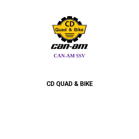
CAN-AM SSV
CD QUAD & BIKE
Can-Am,Quad, ATV,,SSV,
Ryker,Spyder Can-Am Händler in
Schleswig-Holstein und
Hamburg