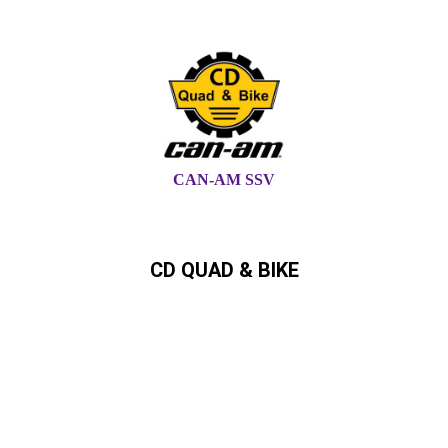
CAN-AM SSV
CD QUAD & BIKE
Can-Am,Quad, ATV,,SSV,
Ryker,Spyder Can-Am Händler in
Schleswig-Holstein und
Hamburg