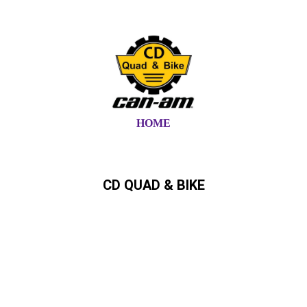
HOME
CD QUAD & BIKE
Can-Am,Quad, ATV,,SSV,
Ryker,Spyder Can-Am Händler in
Schleswig-Holstein und
Hamburg